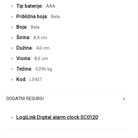
Tip baterije:
AAA
Približna boja:
Bela
Boja:
Bela
Širina:
8,4 cm
Dužina:
4,0 cm
Visina:
8,0 cm
Težina:
0,096 kg
Kod:
L0437
DODATNI RESURSI
LogiLink Digital alarm clock SC0120