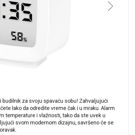
lni budilnik za svoju spavaću sobu! Zahvaljujući
ete lako da odredite vreme čak i u mraku. Alarm
m temperature i vlažnosti, tako da ste uvek u
ljujući svom modernom dizajnu, savršeno će se
boravak.