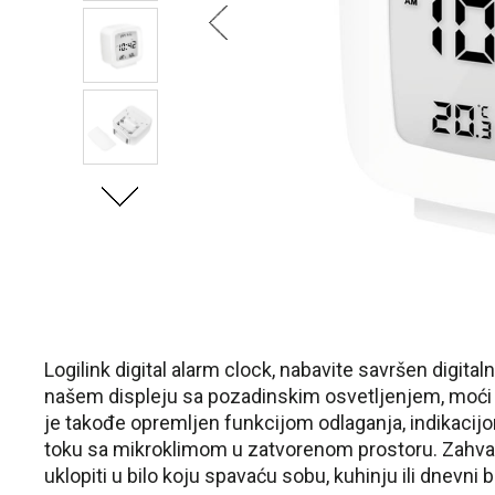
Logilink digital alarm clock, nabavite savršen digita
našem displeju sa pozadinskim osvetljenjem, moći ć
je takođe opremljen funkcijom odlaganja, indikacijo
toku sa mikroklimom u zatvorenom prostoru. Zahva
uklopiti u bilo koju spavaću sobu, kuhinju ili dnevni 