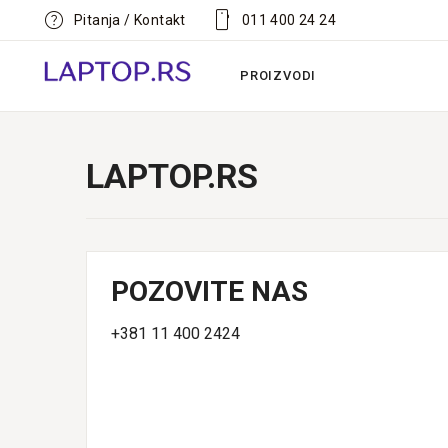
help
smartphone
Pitanja / Kontakt
011 400 24 24
PROIZVODI
LAPTOP.RS
POZOVITE NAS
+381 11 400 2424