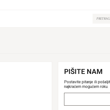
PIŠITE NAM
Postavite pitanje ili poša
najkraćem mogućem roku.