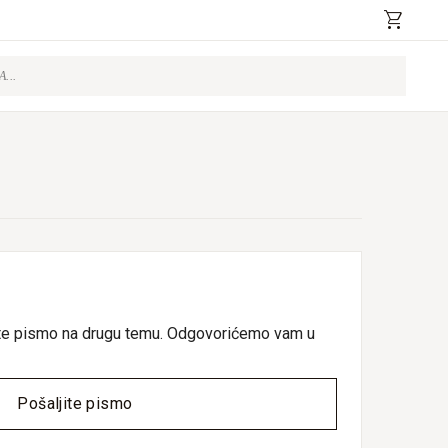
shopping_cart
ljite pismo na drugu temu. Odgovorićemo vam u
Pošaljite pismo