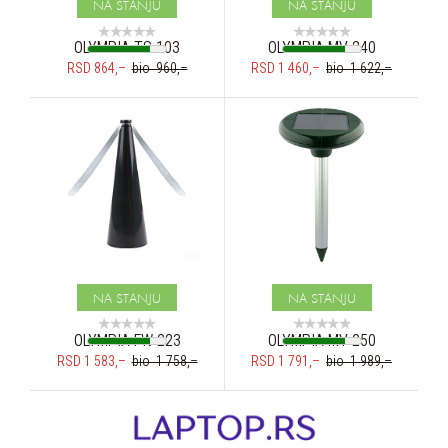
NA STANJU
NA STANJU
OLYMPIA TS 103
OLYMPIA MV 240
RSD 864,–
bio 960,–
RSD 1 460,–
bio 1 622,–
NA STANJU
NA STANJU
OLYMPIA FW 223
OLYMPIA MV 250
RSD 1 583,–
bio 1 758,–
RSD 1 791,–
bio 1 989,–